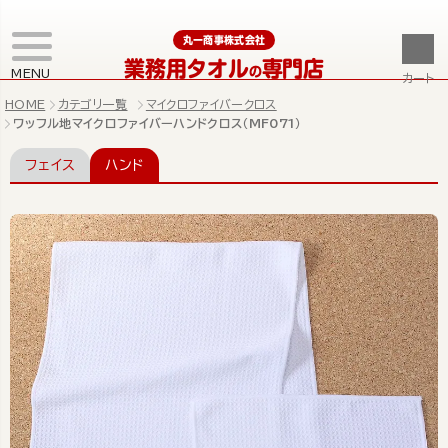
丸一商事株式会社
業務用タオル
専門店
の
MENU
カート
HOME
カテゴリ一覧
マイクロファイバークロス
ワッフル地マイクロファイバーハンドクロス（MF071）
フェイス
ハンド