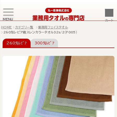
丸一商事株式会社
業務用タオル
専門店
の
MENU
カート
HOME
カテゴリ一覧
業務用フェイスタオル
260匁レピア織スレンカラータオル32s/2（F005）
260匁ﾚﾋﾟｱ
300匁ﾚﾋﾟｱ