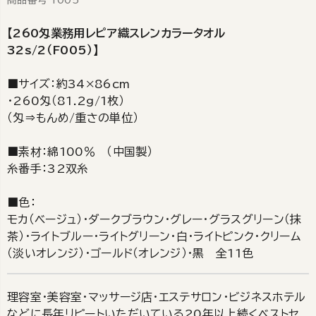
【260匁業務用レピア織スレンカラータオル
32s/2（F005）】
■サイズ：約34×86cm
・260匁（81.2g/1枚）
（匁⇒もんめ/重さの単位）
■素材：綿100％ （中国製）
糸番手：32双糸
■色：
モカ（ベージュ）・ダークブラウン・グレー・グラスグリーン（抹
茶）・ライトブルー・ライトグリーン・白・ライトピンク・クリーム
（淡いオレンジ）・ゴールド（オレンジ）・黒 全11色
理容室・美容室・マッサージ店・エステサロン・ビジネスホテル
などに長年リピートいただいている20年以上続くベストセ