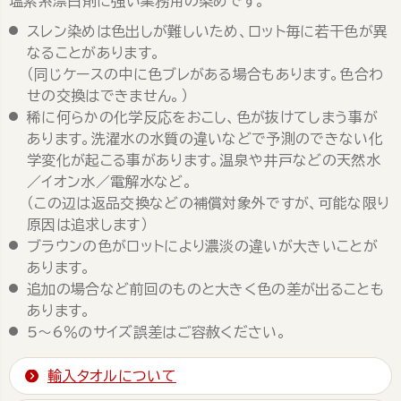
塩素系漂白剤に強い業務用の染めです。
スレン染めは色出しが難しいため、ロット毎に若干色が異
なることがあります。
（同じケースの中に色ブレがある場合もあります。色合わ
せの交換はできません。）
稀に何らかの化学反応をおこし、色が抜けてしまう事が
あります。洗濯水の水質の違いなどで予測のできない化
学変化が起こる事があります。温泉や井戸などの天然水
／イオン水／電解水など。
（この辺は返品交換などの補償対象外ですが、可能な限り
原因は追求します）
ブラウンの色がロットにより濃淡の違いが大きいことが
あります。
追加の場合など前回のものと大きく色の差が出ることも
あります。
5～6％のサイズ誤差はご容赦ください。
輸入タオルについて