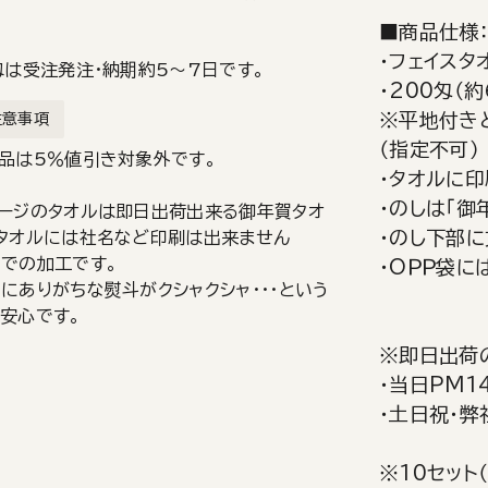
■商品仕様
・フェイスタ
匁は受注発注・納期約5～7日です。
・200匁（約
※平地付き
注意事項
（指定不可）
品は5％値引き対象外です。
・タオルに印
・のしは「御
ージのタオルは即日出荷出来る御年賀タオ
・のし下部に
タオルには社名など印刷は出来ません
での加工です。
・OＰＰ袋
にありがちな熨斗がクシャクシャ・・・という
安心です。
※即日出荷
・当日PM1
・土日祝・弊
※10セット