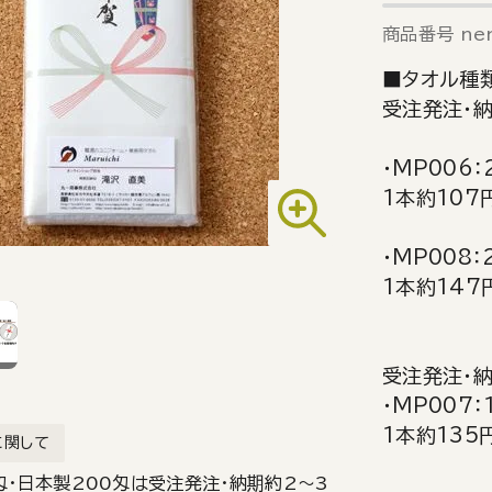
商品番号
ne
■タオル種類
受注発注・
・MP006
1本約107
・MP008
1本約147
受注発注・
・MP007
1本約135
に関して
匁・日本製200匁は受注発注・納期約2～3