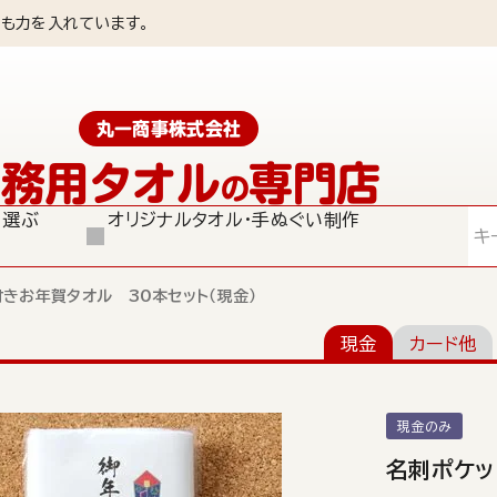
も力を入れています。
丸一商事株式会社
業務用タオル
専門店
の
ら選ぶ
オリジナルタオル・手ぬぐい制作
検索
きお年賀タオル 30本セット（現金）
現金
カード他
現金のみ
名刺ポケッ