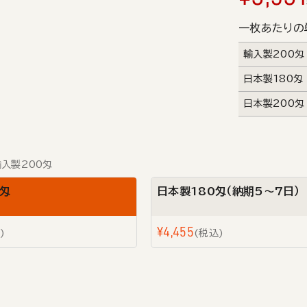
一枚あたりの
輸入製200匁
日本製180匁
日本製200匁
輸入製200匁
0匁
日本製180匁（納期5～7日）
¥
4,455
税込