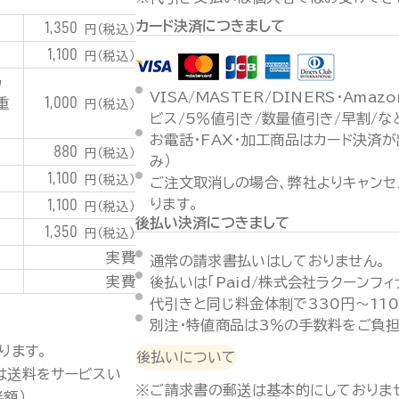
カード決済につきまして
1,350
円（税込）
1,100
円（税込）
潟
VISA/MASTER/DINERS・Ama
1,000
重
円（税込）
ビス/5％値引き/数量値引き/早割/
お電話・FAX・加工商品はカード決済
880
円（税込）
み）
1,100
円（税込）
ご注文取消しの場合、弊社よりキャンセ
1,100
ります。
円（税込）
後払い決済につきまして
1,350
円（税込）
実費
通常の請求書払いはしておりません。
実費
後払いは「Paid/株式会社ラクーンフ
代引きと同じ料金体制で330円～11
別注・特値商品は3％の手数料をご負担
ります。
後払いについて
は送料をサービスい
※ご請求書の郵送は基本的にしておりま
半額）