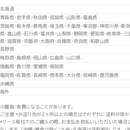
北海道
青森県・岩手県・秋田県・宮城県・山形県・福島県
茨城県・栃木県・群馬県・埼玉県・千葉県・東京都・神奈川県・新
県・富山県・石川県・福井県・山梨県・静岡県・愛知県・岐阜県・三
県・滋賀県・京都府・大阪府・兵庫県・奈良県・和歌山県
長野県
鳥取県・島根県・岡山県・広島県・山口県
徳島県・香川県・愛媛県・高知県
福岡県・佐賀県・長崎県・熊本県・大分県・宮崎県・鹿児島県
沖縄県
海外
※離島：実費になることがあります。
ご注意 *お送り先が2ヶ所以上の場合はそれぞれに送料が掛か
*ケース単位でのご購入の際、お支払を前払いいただいた場合
たします。（沖縄・離島は除く/九州・北海道は送料割引 です。/