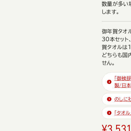
数量が多い
します。
御年賀タオ
30本セット
賀タオルは1
どちらも国
せん。
「御挨
製/日
のしに
「タオ
¥
3,531