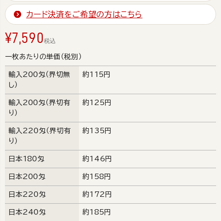
カード決済をご希望の方はこちら
¥
7,590
税込
一枚あたりの単価（税別）
輸入200匁（界切無
約115円
し）
輸入200匁（界切有
約125円
り）
輸入220匁（界切有
約135円
り）
日本180匁
約146円
日本200匁
約158円
日本220匁
約172円
日本240匁
約185円