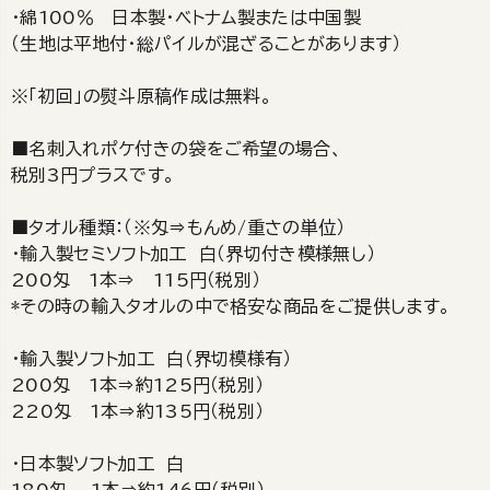
・綿100％ 日本製・ベトナム製または中国製
（生地は平地付・総パイルが混ざることがあります）
※「初回」の熨斗原稿作成は無料。
■名刺入れポケ付きの袋をご希望の場合、
税別3円プラスです。
■タオル種類：（※匁⇒もんめ/重さの単位）
・輸入製セミソフト加工 白（界切付き模様無し）
200匁 1本⇒ 115円（税別）
*その時の輸入タオルの中で格安な商品をご提供します。
・輸入製ソフト加工 白（界切模様有）
200匁 1本⇒約125円（税別）
220匁 1本⇒約135円（税別）
・日本製ソフト加工 白
180匁 1本⇒約146円（税別）