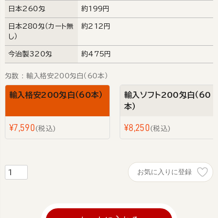
日本260匁
約199円
日本280匁（カート無
約212円
し）
今治製320匁
約475円
匁数
輸入格安200匁白（60本）
輸入格安200匁白（60本）
輸入ソフト200匁白（60
本）
¥
7,590
¥
8,250
税込
税込
お気に入りに登録