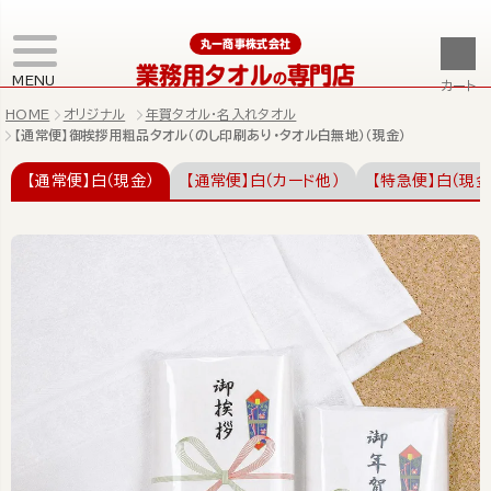
丸一商事株式会社
業務用タオル
専門店
の
MENU
カート
HOME
オリジナル
年賀タオル・名入れタオル
【通常便】御挨拶用粗品タオル（のし印刷あり・タオル白無地）（現金）
【通常便】白（現金）
【通常便】白（カード他）
【特急便】白（現金