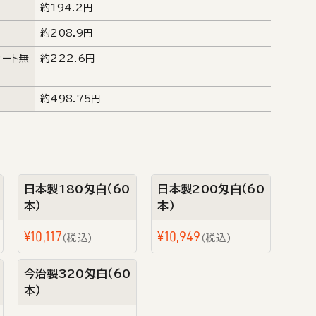
約194.2円
約208.9円
カート無
約222.6円
約498.75円
日本製180匁白（60
日本製200匁白（60
本）
本）
¥
10,117
¥
10,949
税込
税込
今治製320匁白（60
本）