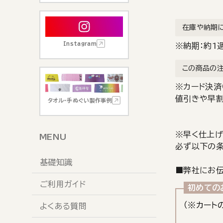
在庫や納期
Instagram
※納期：約1
この商品の
※カード決済（
値引きや早割
タオル・手ぬぐい製作事例
※早く仕上げ
MENU
必ず以下の
基礎知識
■弊社にお伝
ご利用ガイド
初めての
（※カート
よくある質問