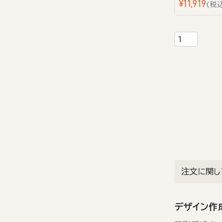
¥
11,919
税
注文に関し
デザイン作