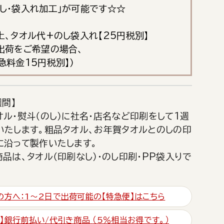
のし・袋入れ加工」が可能です☆☆
上、タオル代+のし袋入れ【25円税別】
日出荷をご希望の場合、
急料金15円税別】）
週間】
ル・熨斗（のし）に社名・店名など印刷をして1週
いたします。粗品タオル、お年賀タオルとのしの印
に沿って製作いたします。
品は、タオル（印刷なし）・のし印刷・PP袋入りで
の方へ：1～2日で出荷可能の【特急便】はこちら
便】銀行前払い/代引き商品
（5％相当お得です。）