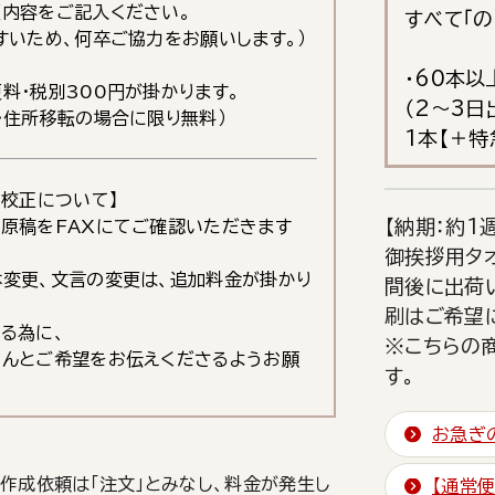
内容をご記入ください。
すべて「
すいため、何卒ご協力をお願いします。）
・60本以
料・税別300円が掛かります。
（2～3
・住所移転の場合に限り無料）
1本【＋特
・校正について】
【納期：約1
原稿をFAXにてご確認いただきます
御挨拶用タオ
変更、文言の変更は、追加料金が掛かり
間後に出荷
刷はご希望
る為に、
※こちらの商
ちんとご希望をお伝えくださるようお願
す。
お急ぎ
作成依頼は「注文」とみなし、料金が発生し
【通常