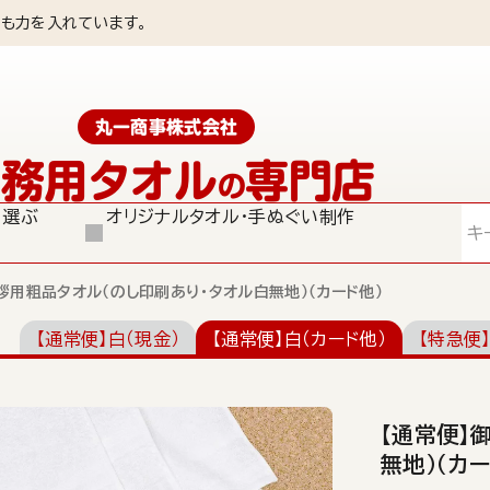
も力を入れています。
丸一商事株式会社
業務用タオル
専門店
の
ら選ぶ
オリジナルタオル・手ぬぐい制作
検索
拶用粗品タオル（のし印刷あり・タオル白無地）（カード他）
【通常便】白（現金）
【通常便】白（カード他）
【特急便
【通常便】
無地）（カー