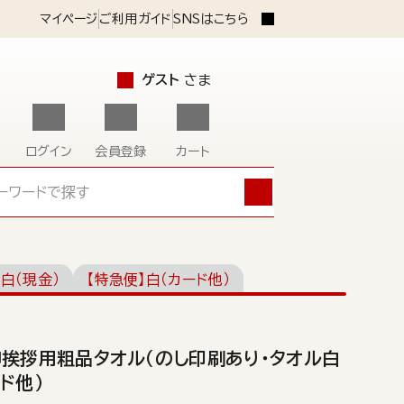
マイページ
ご利用ガイド
SNSはこちら
ゲスト
さま
ログイン
会員登録
カート
】白（現金）
【特急便】白（カード他）
御挨拶用粗品タオル（のし印刷あり・タオル白
ド他）