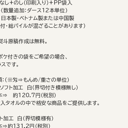
なし+のし（印刷入り）+PP袋入
ト（数量追加：ダース12本単位）
 日本製・ベトナム製または中国製
地付・総パイルが混ざることがあります）
の熨斗原稿作成は無料。
ポケ付きの袋をご希望の場合、
ラスです。
：（※匁⇒もんめ/重さの単位）
ソフト加工 白（界切付き模様無し）
本⇒ 約120.7円（税別）
輸入タオルの中で格安な商品をご提供します。
ト加工 白（界切模様有）
本⇒約131.2円（税別）