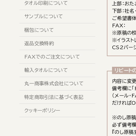
タオル印刷について
上部：おた
下部：社名・
サンプルについて
ご希望書体
FAX：
梱包について
※原稿の校
※イラスト
返品交換特約
CS2バー
FAXでのご注文について
輸入タオルについて
リピート
内容に変
丸一商事株式会社について
備考欄に「
（メール・
特定商取引法に基づく表記
だければO
クッキーポリシー
※のし原稿
必ず備考
『のし原稿