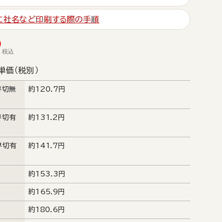
」に社名など印刷する際の手順
9
税込
単価（税別）
界切無
約120.7円
界切有
約131.2円
界切有
約141.7円
約153.3円
約165.9円
約180.6円