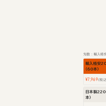
匁数
輸入格安
輸入格安2
（60本）
¥
7,969
税
日本製220
本）