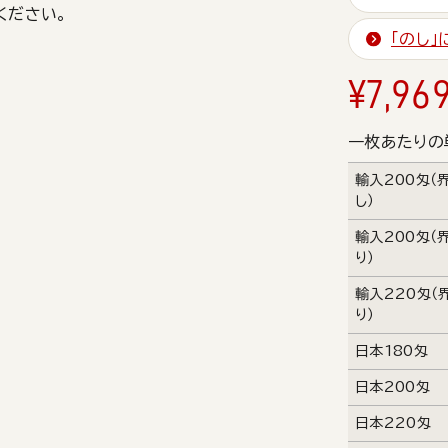
ください。
「のし
¥
7,96
一枚あたりの
輸入200匁（
し）
輸入200匁（
り）
輸入220匁（
り）
日本180匁
日本200匁
日本220匁