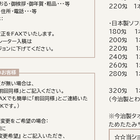
おる・御挨拶・御年賀・粗品･･･等
220匁 1
住所・電話・・・等
：
・日本製ソフ
180匁 1
正をFAXでいたします。
200匁 1
レーター入稿は
220匁 1
ジョンに下げてください。
240匁 1
260匁 1
のお客様
280匁 1
更が無い場合は、
320匁 1
前回同様」とご記入ください。
FAXでも簡単に「前回同様」とご連絡いた
（今治製と
Kです。）
※今治製タ
変更をご希望の場合：
ためたたみ
欄に
変更希望』 とご記入いただき、
☆☆当シ