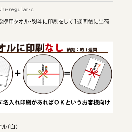
hi-regular-c
御挨拶用タオル・熨斗に印刷をして1週間後に出荷
：
オル（白）