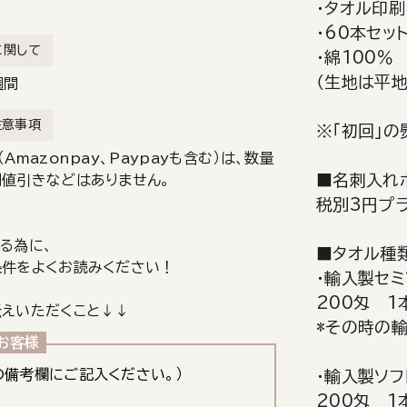
・タオル印刷
・60本セッ
に関して
・綿100％
（生地は平
週間
注意事項
※「初回」
Amazonpay、Paypayも含む）は、数量
■名刺入れ
値引きなどはありません。
税別3円プ
る為に、
■タオル種類
条件をよくお読みください！
・輸入製セミ
200匁 1
えいただくこと↓↓
*その時の
お客様
の備考欄にご記入ください。）
・輸入製ソフ
200匁 1