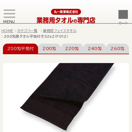
丸一商事株式会社
業務用タオル
専門店
の
MENU
カート
HOME
カテゴリ一覧
業務用フェイスタオル
200匁黒タオル平地付き32s2（F012）
200匁平地付
200匁
220匁
240匁
260匁