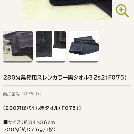
280匁業務用スレンカラー黒タオル32s2（F075）
商品番号
f075-bl
【280匁総パイル黒タオル(F075)】
■サイズ：約34×86cm
280匁（約87.6g/1枚）