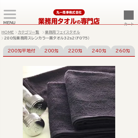
丸一商事株式会社
業務用タオル
専門店
の
MENU
カート
HOME
カテゴリ一覧
業務用フェイスタオル
280匁業務用スレンカラー黒タオル32s2（F075）
200匁平地付
200匁
220匁
240匁
260匁